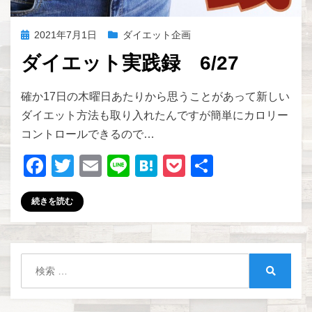
投
2021年7月1日
ダイエット企画
稿
ダイエット実践録 6/27
日:
投稿者
zakkism
確か17日の木曜日あたりから思うことがあって新しい
ダイエット方法も取り入れたんですが簡単にカロリー
コントロールできるので…
F
T
E
Li
H
P
共
a
wi
m
n
at
o
有
続きを読む
c
tt
ail
e
e
ck
e
er
n
et
b
a
検
o
索:
検
o
索