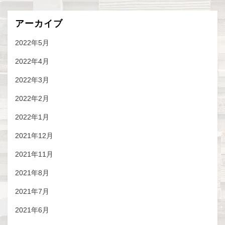
アーカイブ
2022年5月
2022年4月
2022年3月
2022年2月
2022年1月
2021年12月
2021年11月
2021年8月
2021年7月
2021年6月