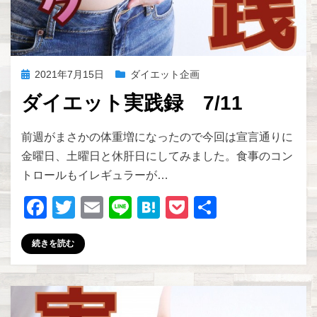
投
2021年7月15日
ダイエット企画
稿
ダイエット実践録 7/11
日:
投稿者
zakkism
前週がまさかの体重増になったので今回は宣言通りに
金曜日、土曜日と休肝日にしてみました。食事のコン
トロールもイレギュラーが…
F
T
E
Li
H
P
共
a
wi
m
n
at
o
有
続きを読む
c
tt
ail
e
e
ck
e
er
n
et
b
a