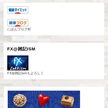
k
にほんブログ村
FX@雑記ISM
FX@雑記ismもよろしく