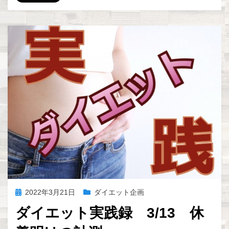
c
tt
ail
e
e
ck
e
er
n
et
b
a
o
o
k
投
2022年3月21日
ダイエット企画
稿
ダイエット実践録 3/13 休
日: