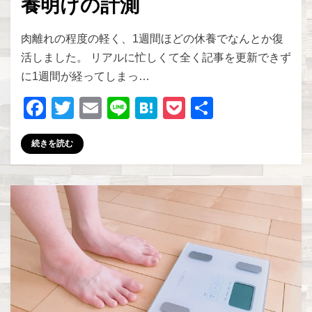
養明けの計測
投稿者
zakkism
肉離れの程度の軽く、1週間ほどの休養でなんとか復
活しました。 リアルに忙しくて全く記事を更新できず
に1週間が経ってしまっ…
F
T
E
Li
H
P
共
a
wi
m
n
at
o
有
続きを読む
c
tt
ail
e
e
ck
e
er
n
et
b
a
o
o
k