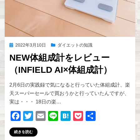
投
2022年3月10日
ダイエットの知識
稿
NEW体組成計をレビュー
日:
（INFIELD AI×体組成計）
投稿者
zakkism
2月6日の実践録で気になると行っていた体組成計、楽
天スーパーセールで買おうかと行っていたんですが、
実は・・・ 18日の楽…
F
T
E
Li
H
P
共
a
wi
m
n
at
o
有
続きを読む
c
tt
ail
e
e
ck