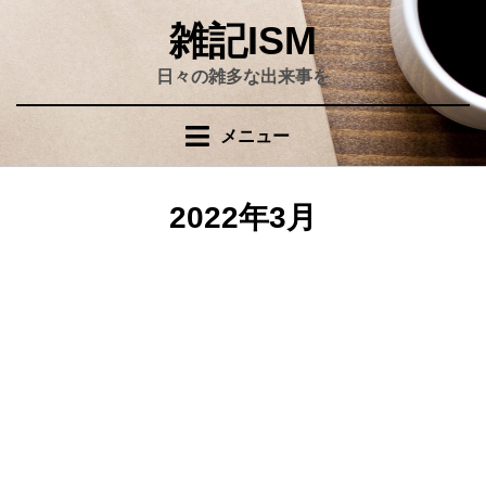
コ
雑記ISM
ン
テ
日々の雑多な出来事を
ン
ツ
メニュー
へ
移
動
月
:
2022年3月
す
る