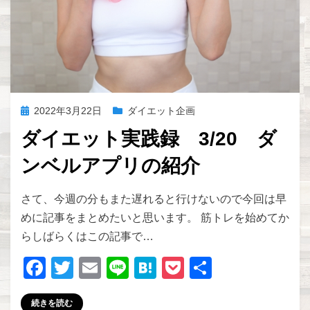
投
2022年3月22日
ダイエット企画
稿
ダイエット実践録 3/20 ダ
日:
ンベルアプリの紹介
投稿者
zakkism
さて、今週の分もまた遅れると行けないので今回は早
めに記事をまとめたいと思います。 筋トレを始めてか
らしばらくはこの記事で…
F
T
E
Li
H
P
共
a
wi
m
n
at
o
有
続きを読む