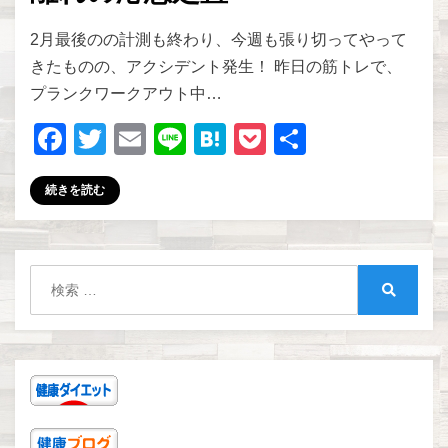
投稿者
zakkism
2月最後のの計測も終わり、今週も張り切ってやって
きたものの、アクシデント発生！ 昨日の筋トレで、
プランクワークアウト中…
F
T
E
Li
H
P
共
a
wi
m
n
at
o
有
続きを読む
c
tt
ail
e
e
ck
e
er
n
et
b
a
検
o
索:
検
o
索
k