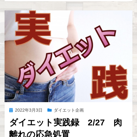
e
er
n
et
b
a
o
o
k
投
2022年3月3日
ダイエット企画
稿
ダイエット実践録 2/27 肉
日:
離れの応急処置